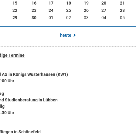
15
16
17
18
19
20
21
22
23
24
25
26
27
28
29
30
01
02
03
04
05
heute
ige Termine
ll AG in Königs Wusterhausen (KW1)
7:00 Uhr
ag
und Studienberatung in Lübben
lig
2:30 Uhr
liegen in Schönefeld