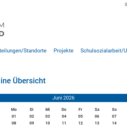
S
teilungen/Standorte
Projekte
Schulsozialarbeit/
ine Übersicht
Juni 2026
Mo
Di
Mi
Do
Fr
Sa
So
01
02
03
04
05
06
07
08
09
10
11
12
13
14